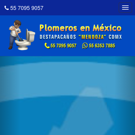
55 7095 9057
Togg
navig