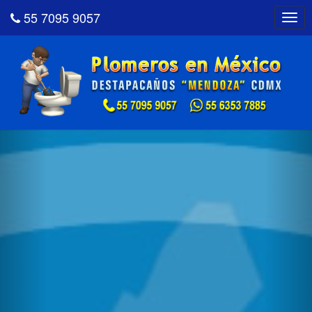
55 7095 9057
Togg
navig