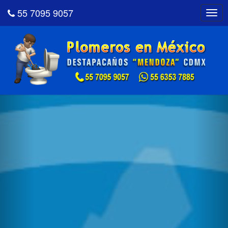
55 7095 9057
Togg
navig