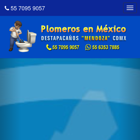
55 7095 9057
Togg
navig