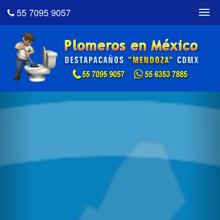
55 7095 9057
Togg
navig