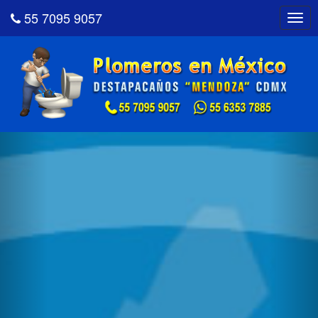
55 7095 9057
Togg
navig