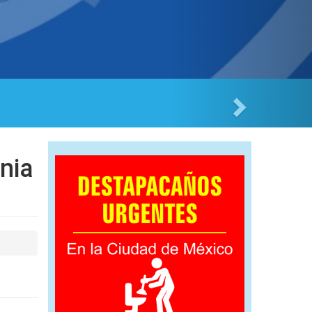
trellas
nia